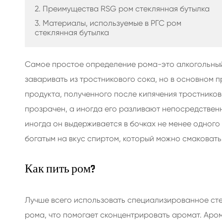
БУТЫЛКИ МАСЛА
2. Преимущества RSG ром стеклянная бутылка
3. Материалы, используемые в РГС ром
СТЕКЛЯННЫЕ БУТЫЛКИ
стеклянная бутылка
НАПИТКОВ
Самое простое определение рома-это алкогольный
БУТЫЛКИ ВОДЫ СТЕКЛЯННЫЕ
заваривать из тростникового сока, но в основном
продукта, полученного после кипячения тростнико
СТЕКЛЯННЫЕ БАНКИ
прозрачен, а иногда его разливают непосредственн
иногда он выдерживается в бочках не менее одного 
КРЫШКА/ЗАТВОРЫ/ЭТИКЕТКИ
богатым на вкус спиртом, который можно смаковать 
ДЛЯ СТЕКЛА
Как пить ром?
Лучше всего использовать специализированное сте
рома, что помогает сконцентрировать аромат. Аром