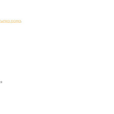
тылка рома
.
ия