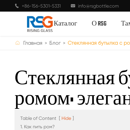
+86-156-5301-5331
info@rsgbottle.com


Каталог
О RSG
Та

Главная
Блог
Стеклянная бутылка с ро
ДУХИ СТЕКЛЯННЫЕ БУТЫЛКИ
Стеклянная б
СТЕКЛЯННЫЕ БУТЫЛКИ ВИНА
ромом: элега
ШАМПАНСКОЕ СТЕКЛЯННЫЕ
БУТЫЛКИ
ПИВНЫЕ БУТЫЛКИ
Table of Content
[
Hide
]
1. Как пить ром?