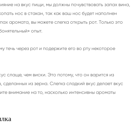
ияние на вкус пищи, мы должны почувствовать запах вина,
копать нос в стакан, так как ваш нос будет наполнен
апах аромата, вы можете слегка открыть рот. Только это
бонятельный» опыт.
у течь через рот и подержите его во рту некоторое
ус слаще, чем виски. Это потому, что он варится из
, сделанных из зерна. Слегка сладкий вкус делает вкус
тите внимание на то, насколько интенсивны ароматы
ылка