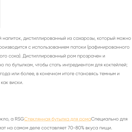
200 мл Духи стеклянные бутылки
250 мл Духи стеклянные бутылки
375ml Духи стеклянные бутылки
150 мл Духи стеклянные бутылки
 напиток, дистиллированный из сахарозы, который можно
 производится с использованием патоки (рафинированного
вого сока). Дистиллированный ром прозрачен и
о по бутылкам, чтобы стать ингредиентом для коктейлей;
года или более, в конечном итоге становясь темным и
как виски.
кло, а RSG
Стеклянная бутылка для рома
Специально для
ат на самом деле составляет 70-80% вкуса пищи.