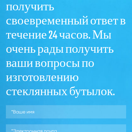
получить
своевременный ответ в
течение 24 часов. Мы
очень рады получить
ваши вопросы по
изготовлению
стеклянных бутылок.