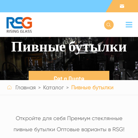


Пивные бутылки
Get a Quote

Главная
Каталог
Пивные бутылки
Откройте для себя Премиум стеклянные
пивные бутылки Оптовые варианты в RSG!