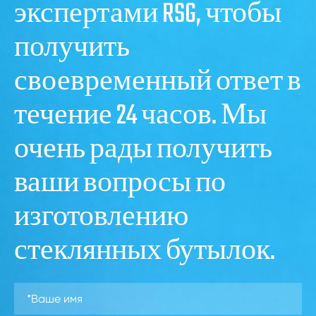
экспертами RSG, чтобы
получить
своевременный ответ в
течение 24 часов. Мы
очень рады получить
ваши вопросы по
изготовлению
стеклянных бутылок.