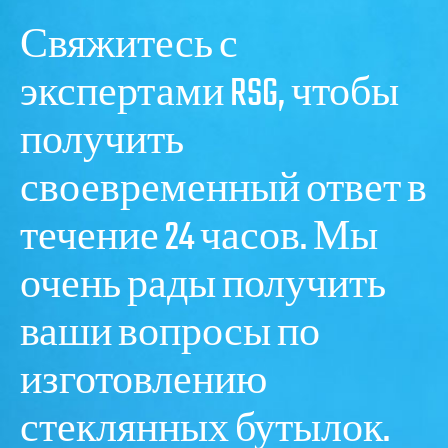
Свяжитесь с
экспертами RSG, чтобы
получить
своевременный ответ в
течение 24 часов. Мы
очень рады получить
ваши вопросы по
изготовлению
стеклянных бутылок.