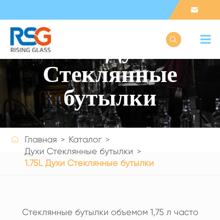


1.75L Духи
Стеклянные
бутылки

Главная
Каталог
Get a Quote
Духи Стеклянные бутылки
1.75L Духи Стеклянные бутылки
Стеклянные бутылки объемом 1,75 л часто