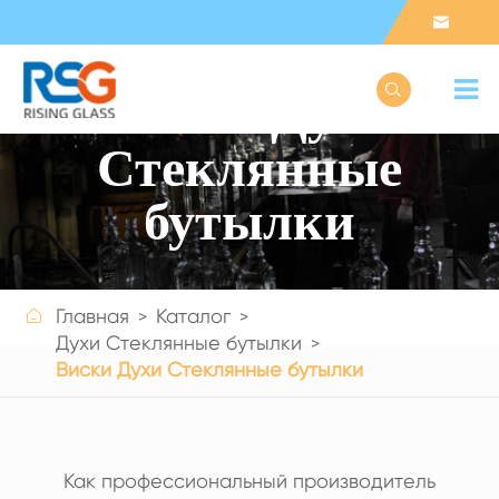


Виски Духи
Стеклянные
бутылки

Главная
Каталог
Get a Quote
Духи Стеклянные бутылки
Виски Духи Стеклянные бутылки
Как профессиональный производитель