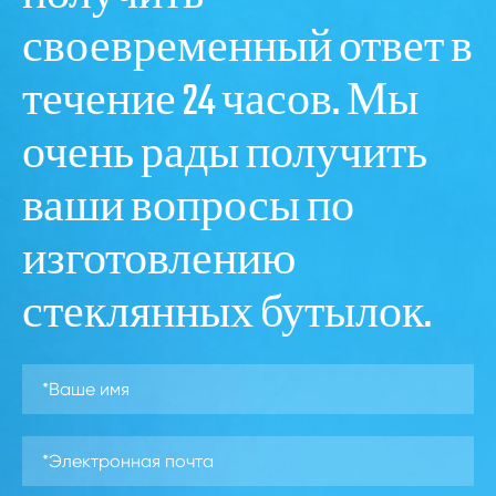
своевременный ответ в
течение 24 часов. Мы
очень рады получить
ваши вопросы по
изготовлению
стеклянных бутылок.