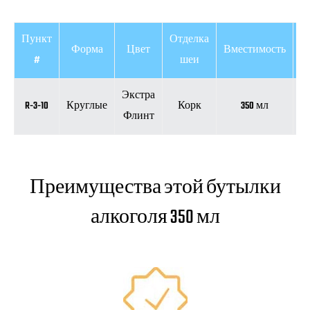
Пункт
Отделка
Форма
Цвет
Вместимость
В
#
шеи
Экстра
5
R-3-10
Круглые
Корк
350 мл
Флинт
Преимущества этой бутылки
алкоголя 350 мл