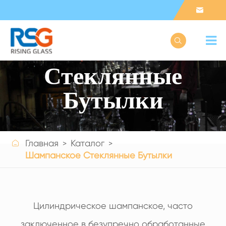


Шампанское
Стеклянные
Бутылки

Главная
Каталог
Get a Quote
Шампанское Стеклянные Бутылки
Цилиндрическое шампанское, часто
заключенное в безупречно обработанные