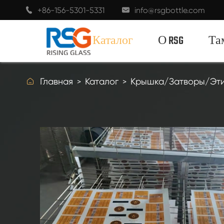
+86-156-5301-5331
info@rsgbottle.com


Каталог
О RSG
Та

Главная
Каталог
Крышка/Затворы/Эти
ДУХИ СТЕКЛЯННЫЕ БУТЫЛКИ
СТЕКЛЯННЫЕ БУТЫЛКИ ВИНА
ШАМПАНСКОЕ СТЕКЛЯННЫЕ
БУТЫЛКИ
ПИВНЫЕ БУТЫЛКИ